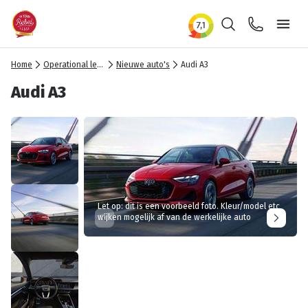
Zoeken
Contact
Ope
Home
Operational lease
Nieuwe auto's
Audi A3
Audi A3
Let op: dit is een voorbeeld foto. Kleur/model etc
wijken mogelijk af van de werkelijke auto