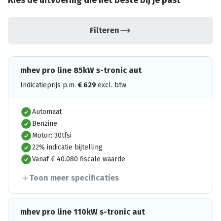
Kies de uitvoering die het beste bij je past
Filteren
mhev pro line 85kW s-tronic aut
Indicatieprijs p.m.
€
629
excl. btw
Automaat
Benzine
Motor: 30tfsi
22% indicatie bijtelling
Vanaf € 40.080 fiscale waarde
Toon meer specificaties
mhev pro line 110kW s-tronic aut