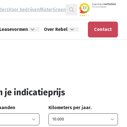
jders
Voor bedrijven
MisterGreen
Zoeken
Leasevormen
Over Rebel
Contact
 je indicatieprijs
maanden
Kilometers per jaar.