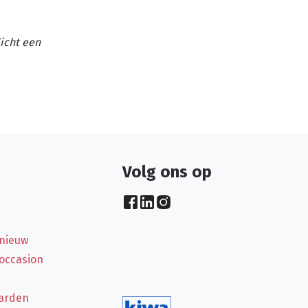
licht een
Volg ons op
 nieuw
 occasion
arden