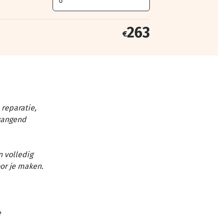
263
€
reparatie,
vangend
n volledig
or je maken.
e