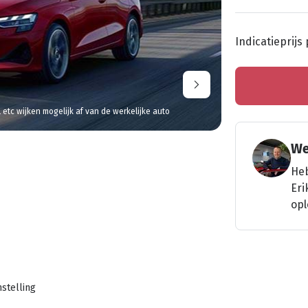
Indicatieprijs
l etc wijken mogelijk af van de werkelijke auto
We
Heb
Eri
opl
stelling