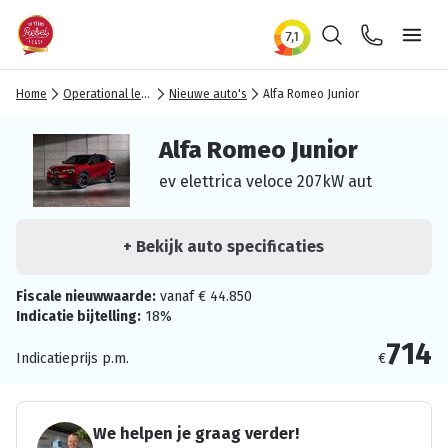
Zoeken
Contact
Ope
Home
Operational lease
Nieuwe auto's
Alfa Romeo Junior
Alfa Romeo Junior
ev elettrica veloce 207kW aut
+ Bekijk auto specificaties
Fiscale nieuwwaarde:
vanaf € 44.850
Indicatie bijtelling:
18%
714
Indicatieprijs p.m.
€
We helpen je graag verder!