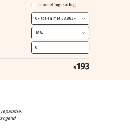
Loonheffingskorting
193
€
reparatie,
vangend