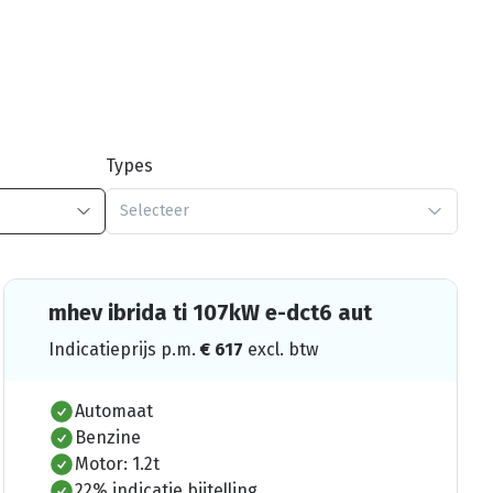
Types
Selecteer
mhev ibrida ti 107kW e-dct6 aut
Indicatieprijs p.m.
€
617
excl. btw
Automaat
Benzine
Motor: 1.2t
22% indicatie bijtelling