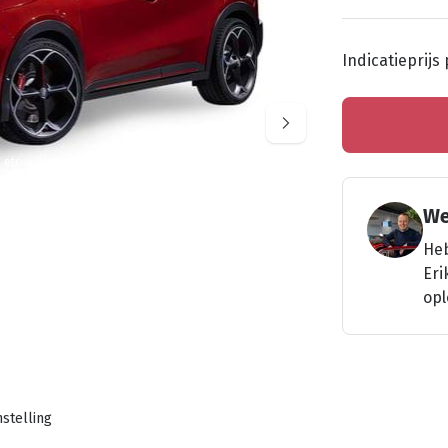
Indicatieprijs
l etc wijken mogelijk af van de werkelijke auto
We
Heb
Eri
opl
stelling