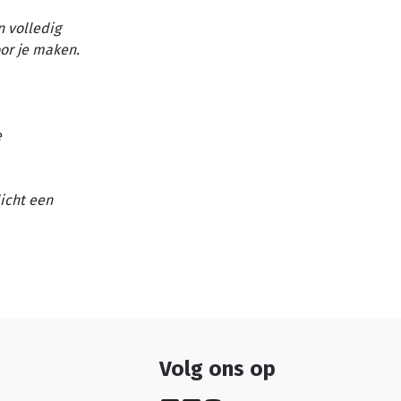
n volledig
or je maken.
e
licht een
Volg ons op