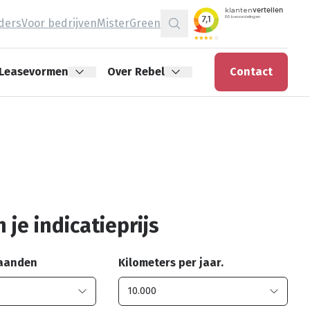
jders
Voor bedrijven
MisterGreen
Zoeken
Leasevormen
Over Rebel
Contact
 je indicatieprijs
maanden
Kilometers per jaar.