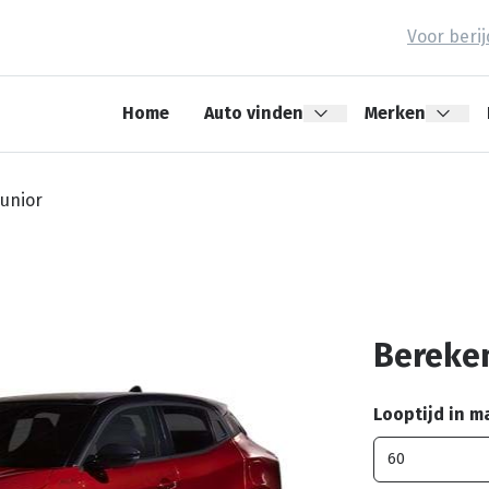
Voor beri
Home
Auto vinden
Merken
Junior
Bereken
Looptijd in 