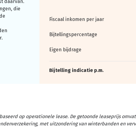
st daarvan.
ngen, die
nde
Fiscaal inkomen per jaar
den
Bijtellingspercentage
r.
Eigen bijdrage
Bijtelling indicatie p.m.
baseerd op operationele lease. De getoonde leaseprijs omvat 
tendenverzekering, met uitzondering van winterbanden en ver