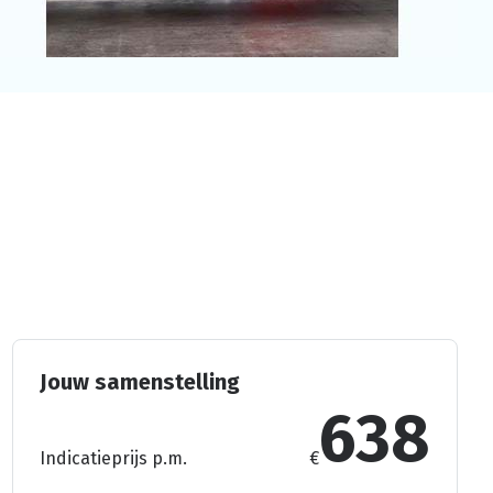
Jouw samenstelling
638
Indicatieprijs p.m.
€