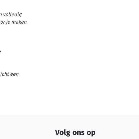
n volledig
or je maken.
e
licht een
Volg ons op