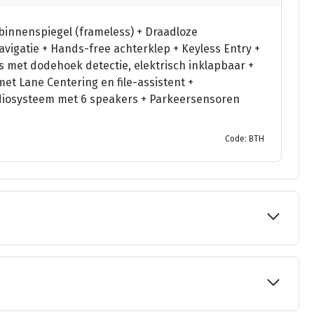
innenspiegel (frameless) + Draadloze
avigatie + Hands-free achterklep + Keyless Entry +
s met dodehoek detectie, elektrisch inklapbaar +
met Lane Centering en file-assistent +
udiosysteem met 6 speakers + Parkeersensoren
Code: BTH