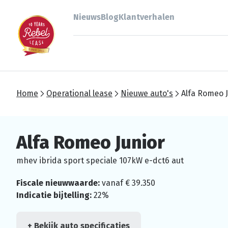
Nieuws
Blog
Klantverhalen
Home
Operational lease
Nieuwe auto's
Alfa Romeo 
Alfa Romeo Junior
mhev ibrida sport speciale 107kW e-dct6 aut
Fiscale nieuwwaarde:
vanaf € 39.350
Indicatie bijtelling:
22%
+ Bekijk auto specificaties