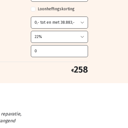
Loonheffingskorting
258
€
reparatie,
vangend