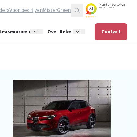
jders
Voor bedrijven
MisterGreen
Zoeken
Leasevormen
Over Rebel
Contact